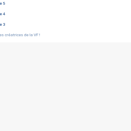
e 5
e 4
e 3
s créatrices de la VF !
e 2
e 1
e Mektoub My Love arrive enfin ! Rencontre avec Shaïn Boumedine et Sal
i : après Toni en famille
elle réalise le bouleversant Dites lui que je l'aime
ais ! Rencontre autour de Vie privée de Rebecca Zlotowski
 de Marguerite, Grave... Rencontre avec Ella Rumpf
 Les Rêveurs, un film intime sur la santé mentale
a avec un film sur le mouvement des Gilets jaunes