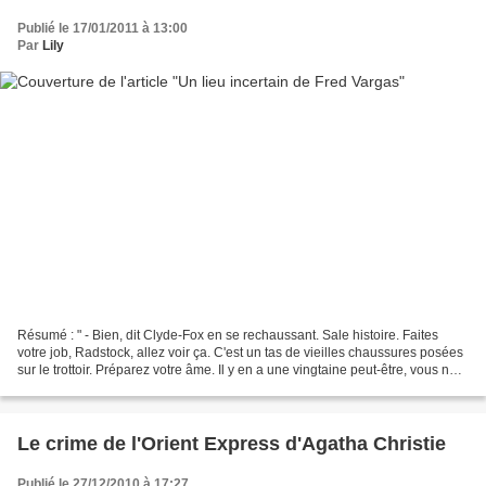
Publié le 17/01/2011 à 13:00
Par
Lily
Résumé : " - Bien, dit Clyde-Fox en se rechaussant. Sale histoire. Faites
votre job, Radstock, allez voir ça. C'est un tas de vieilles chaussures posées
sur le trottoir. Préparez votre âme. Il y en a une vingtaine peut-être, vous ne
pouvez pas les manquer....
Le crime de l'Orient Express d'Agatha Christie
Publié le 27/12/2010 à 17:27