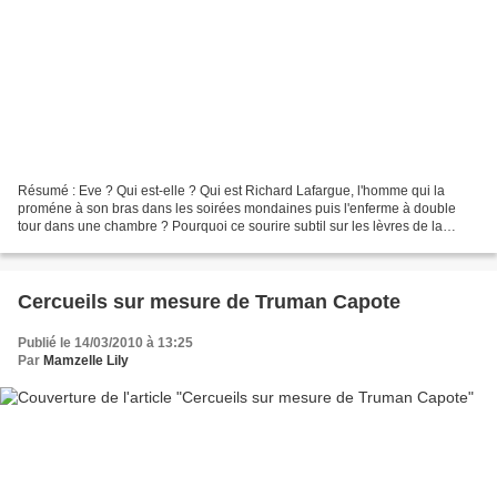
Résumé : Eve ? Qui est-elle ? Qui est Richard Lafargue, l'homme qui la
proméne à son bras dans les soirées mondaines puis l'enferme à double
tour dans une chambre ? Pourquoi ce sourire subtil sur les lèvres de la
jeune femme et autant de rage si mal contenue...
Cercueils sur mesure de Truman Capote
Publié le 14/03/2010 à 13:25
Par
Mamzelle Lily