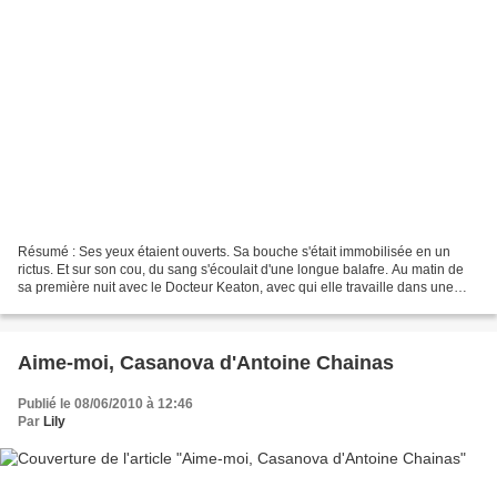
Résumé : Ses yeux étaient ouverts. Sa bouche s'était immobilisée en un
rictus. Et sur son cou, du sang s'écoulait d'une longue balafre. Au matin de
sa première nuit avec le Docteur Keaton, avec qui elle travaille dans une
clinique d'insémination artificielle,...
Aime-moi, Casanova d'Antoine Chainas
Publié le 08/06/2010 à 12:46
Par
Lily