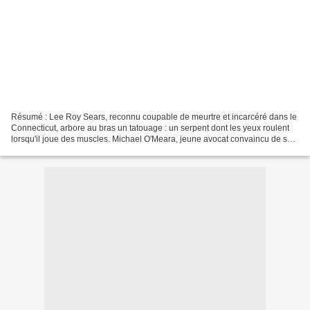
Résumé : Lee Roy Sears, reconnu coupable de meurtre et incarcéré dans le
Connecticut, arbore au bras un tatouage : un serpent dont les yeux roulent
lorsqu'il joue des muscles. Michael O'Meara, jeune avocat convaincu de son
innocence, obtient sa libération...