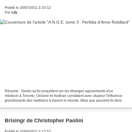
Publié le 28/07/2011 à 10:12
Par
Lily
Résumé : Tandis qu'ils enquêtent sur les étranges agissements d'un
médecin à Toronto, Océane et Aodhan constatent avec stupeur l'influence
grandissante des reptiliens à travers le monde. Mais que peuvent-ils faire
alors qu'à l'Agence tout semble s'effondrer...
Brisingr de Christopher Paolini
Publié le 25/04/2011 à 13:57