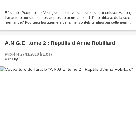
Résumé : Pourquoi les Vikings ont-ils traverse les mers pour enlever Marion,
I'ymagiere qui sculpte des vierges de pierre au fond d'une abbaye de la cote
normande? Pourquoi les guerriers de la mer sont-ils terrifies par cette jeune
femme, au point de...
A.N.G.E, tome 2 : Reptilis d'Anne Robillard
Publié le 27/11/2010 à 13:37
Par
Lily