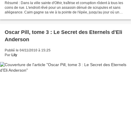
Résumé : Dans la ville sainte d'Othir, traîtrise et corruption rôdent à tous les
coins de rue. L'endroit rêvé pour un assassin dénué de scrupules et sans
allégeance. Caim gagne sa vie à la pointe de l'épée, jusqu'au jour où un
contrat le projette en pleine...
Oscar Pill, tome 3 : Le Secret des Eternels d'Eli
Anderson
Publié le 04/11/2010 à 15:25
Par
Lily