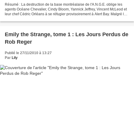
Résumé : La destruction de la base montréalaise de l'A.N.G.E. oblige les
agents Océane Chevalier, Cindy Bloom, Yannick Jeffrey, Vincent McLeod et
leur chef Cédric Orléans à se réfugier provisoirement à Alert Bay. Malgré les
efforts de Cédric, les membres...
Emily the Strange, tome 1 : Les Jours Perdus de
Rob Reger
Publié le 27/11/2010 à 13:27
Par
Lily