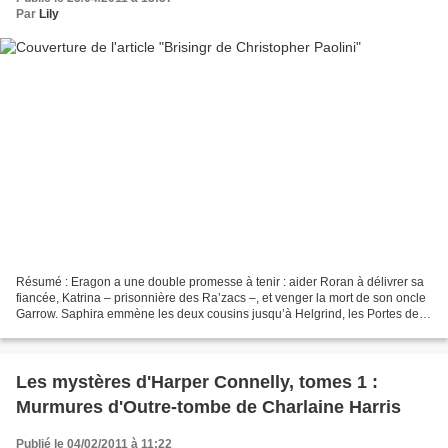
Par
Lily
Résumé : Eragon a une double promesse à tenir : aider Roran à délivrer sa
fiancée, Katrina – prisonnière des Ra’zacs –, et venger la mort de son oncle
Garrow. Saphira emmène les deux cousins jusqu’à Helgrind, les Portes de la
Mort, repaire des monstres....
Les mystères d'Harper Connelly, tomes 1 :
Murmures d'Outre-tombe de Charlaine Harris
Publié le 04/02/2011 à 11:22