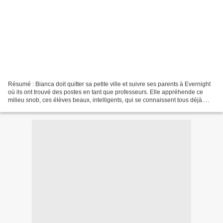
Résumé : Bianca doit quitter sa petite ville et suivre ses parents à Evernight
où ils ont trouvé des postes en tant que professeurs. Elle appréhende ce
milieu snob, ces élèves beaux, intelligents, qui se connaissent tous déjà.
Sans compter l'ambiance...