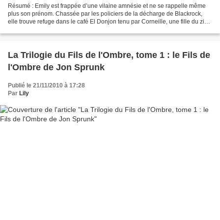
Résumé : Emily est frappée d’une vilaine amnésie et ne se rappelle même
plus son prénom. Chassée par les policiers de la décharge de Blackrock,
elle trouve refuge dans le café El Donjon tenu par Corneille, une fille du zinc
on ne peut plus bizarre… Sous...
La Trilogie du Fils de l'Ombre, tome 1 : le Fils de
l'Ombre de Jon Sprunk
Publié le 21/11/2010 à 17:28
Par
Lily