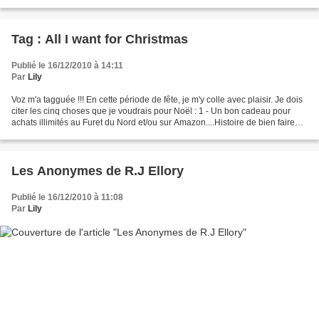
Sauf que cette fois, elle...
Tag : All I want for Christmas
Publié le 16/12/2010 à 14:11
Par
Lily
Voz m'a tagguée !!! En cette période de fête, je m'y colle avec plaisir. Je dois
citer les cinq choses que je voudrais pour Noël : 1 - Un bon cadeau pour
achats illimités au Furet du Nord et/ou sur Amazon....Histoire de bien faire
morfler ma PAL ^^ 2...
Les Anonymes de R.J Ellory
Publié le 16/12/2010 à 11:08
Par
Lily