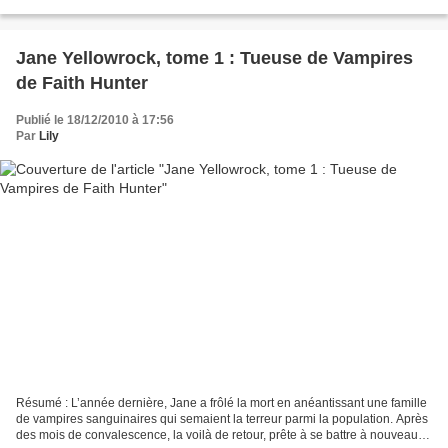
l'âge idéal du mariage, à trente...
Jane Yellowrock, tome 1 : Tueuse de Vampires
de Faith Hunter
Publié le 18/12/2010 à 17:56
Par
Lily
Résumé : L’année dernière, Jane a frôlé la mort en anéantissant une famille
de vampires sanguinaires qui semaient la terreur parmi la population. Après
des mois de convalescence, la voilà de retour, prête à se battre à nouveau.