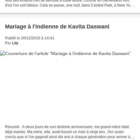
Nuit des enfants rois se déroule à toute allure, comme un merveilleux film,
d'où l'on sort ébloui. Cela se passe, une nuit, dans Central Park, à New York
: sept adolescents sont sauvagement...
Mariage à l'indienne de Kavita Daswani
Publié le 20/12/2010 à 14:41
Par
Lily
Résumé : A deux jours de son dixième anniversaire, ma grand-mère était
déjà mariée. Ma mère, elle, avait trouvé un mari à vingt ans. J'en avais
conclu que si l'on gagnait ainsi dix ans à chaque génération pour arriver à