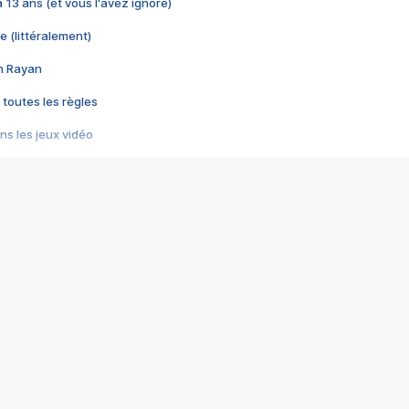
 a 13 ans (et vous l'avez ignoré)
e (littéralement)
im Rayan
 toutes les règles
s les jeux vidéo
us choquant de Rockstar ? - Le scandale BULLY
e plus moche de Steam
du RÊVE tourne au CAUCHEMAR
pendant 8 heures
it… à tort
umiliés par un jeu vidéo
ire - Final Fantasy 8
ti un empire - Age of Empires