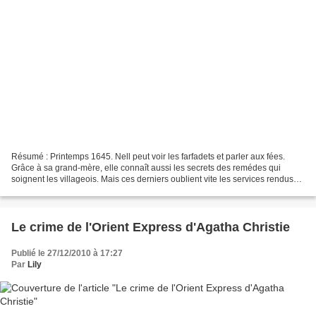
Résumé : Printemps 1645. Nell peut voir les farfadets et parler aux fées.
Grâce à sa grand-mère, elle connaît aussi les secrets des remédes qui
soignent les villageois. Mais ces derniers oublient vite les services rendus
par la jeune guérisseuse, quand...
Le crime de l'Orient Express d'Agatha Christie
Publié le 27/12/2010 à 17:27
Par
Lily