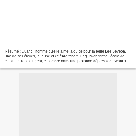
Résumé : Quand l'homme qu'elle aime la quitte pour la belle Lee Seyeon,
une de ses élèves, la jeune et célèbre "chef" Jung Jiwon ferme l'école de
cuisine qu'elle dirigeai, et sombre dans une profonde dépression. Avant de
perdre tout sens du goût et de...