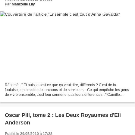
Par
Mamzelle Lily
Résumé : " Et puis, qu'est ce que ça veut dire, différents ? C'est de la
foutaise, ton histoire de torchons et de serviettes....Ce qui empêche les gens
de vivre ensemble, c'est leur connerie, pas leurs différences..." Camille
dessine. Dessinait plutôt,...
Oscar Pill, tome 2 : Les Deux Royaumes d'Eli
Anderson
Publié le 29/05/2010 à 17:28