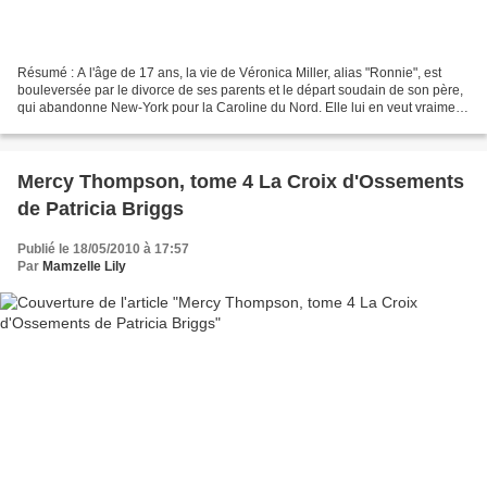
Résumé : A l'âge de 17 ans, la vie de Véronica Miller, alias "Ronnie", est
bouleversée par le divorce de ses parents et le départ soudain de son père,
qui abandonne New-York pour la Caroline du Nord. Elle lui en veut vraiment
et refuse de le voir depuis...
Mercy Thompson, tome 4 La Croix d'Ossements
de Patricia Briggs
Publié le 18/05/2010 à 17:57
Par
Mamzelle Lily