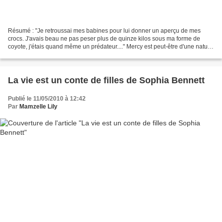
Résumé : "Je retroussai mes babines pour lui donner un aperçu de mes
crocs. J'avais beau ne pas peser plus de quinze kilos sous ma forme de
coyote, j'étais quand même un prédateur...." Mercy est peut-être d'une nature
changeante mais elle a la loyauté...
La vie est un conte de filles de Sophia Bennett
Publié le 11/05/2010 à 12:42
Par
Mamzelle Lily